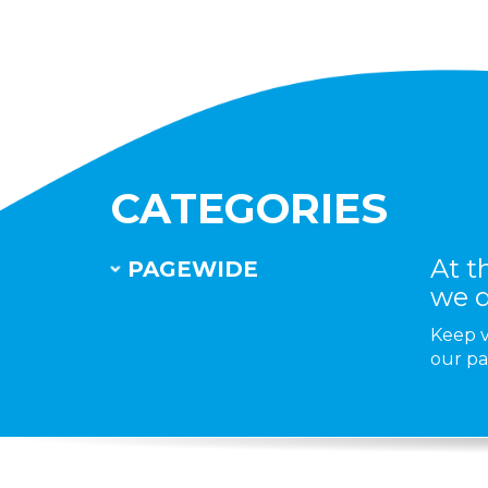
CATEGORIES
At 
PAGEWIDE
we d
Keep vi
our pa