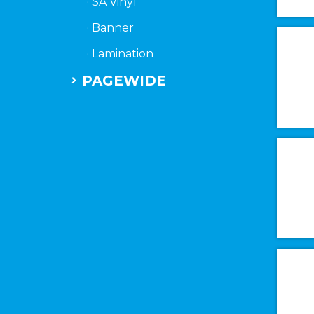
· SA Vinyl
· Banner
· Lamination
PAGEWIDE