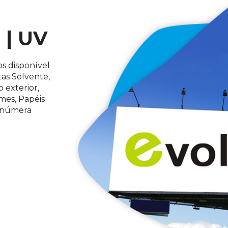
 | UV
s disponível
as Solvente,
 exterior,
lmes, Papéis
 inúmera