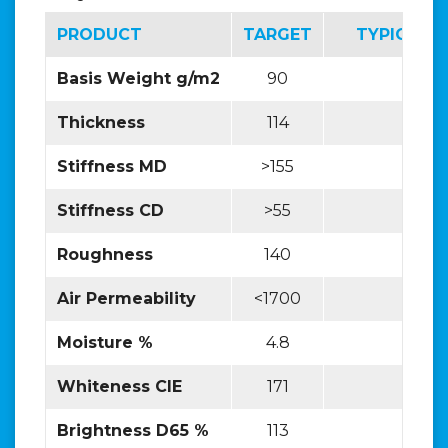
PRODUCT
TARGET
TYPICAL V
Basis Weight g/m2
90
Thickness
114
Stiffness MD
>155
Stiffness CD
>55
Roughness
140
—
Air Permeability
<1700
—
Moisture %
4.8
—
Whiteness CIE
171
—
Brightness D65 %
113
—