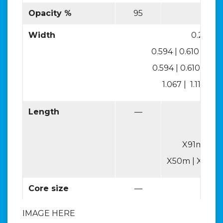
Opacity %
95
—
Width
0.297 | 
0.594 | 0.610 | 0.62
0.594 | 0.610 | 0.62
1.067 | 1.118 |1.27
Length
—
X50
X50
X91m | X
X50m | X90m 
Core size
—
2
IMAGE HERE