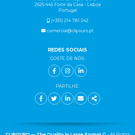
2625-445 Forte da Casa - Lisboa
Portugal
(+351) 214 781 242
comercial@clipouro.pt
REDES SOCIAIS
GOSTE DE NÓS:
LINK PARA A PÁGINA DE FACEB
LINK PARA A PÁGINA DE I
LINK PARA A PÁGINA 
PARTILHE:
FACEBOOK
TWITTER
LINKEDIN
E-MAIL
PARTILHAR
CLIPOURO — The Quality in Large Format
© - All Rights