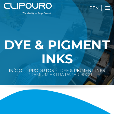
PORTUG
PT
Alt
de
na
DYE & PIGMENT
INKS
INÍCIO
PRODUTOS
DYE & PIGMENT INKS
PREMIUM EXTRA PAPER 90GR